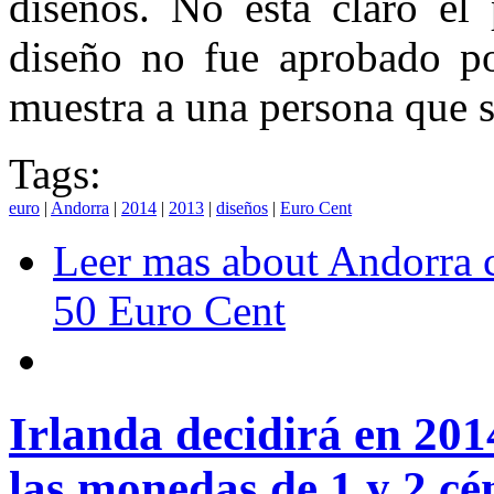
diseños. No está claro el
diseño no fue aprobado p
muestra a una persona que se
Tags:
euro
|
Andorra
|
2014
|
2013
|
diseños
|
Euro Cent
Leer mas
about Andorra c
50 Euro Cent
Irlanda decidirá en 2014
las monedas de 1 y 2 cé