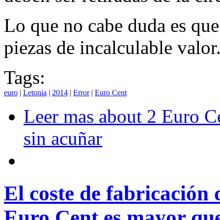
Lo que no cabe duda es que 
piezas de incalculable valor
Tags:
euro
|
Letonia
|
2014
|
Error
|
Euro Cent
Leer mas
about 2 Euro C
sin acuñar
El coste de fabricación 
Euro Cent es mayor que