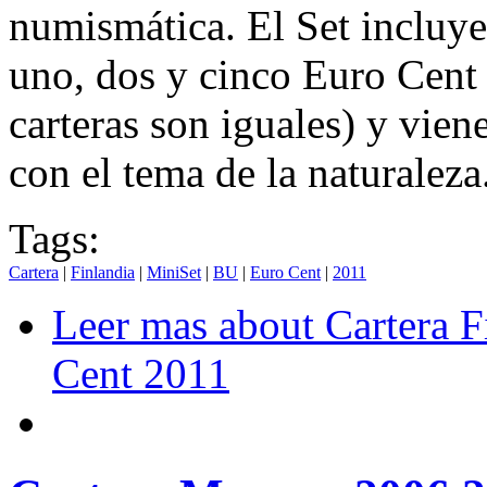
numismática. El Set incluye
uno, dos y cinco Euro Cent
carteras son iguales) y vie
con el tema de la naturaleza
Tags:
Cartera
|
Finlandia
|
MiniSet
|
BU
|
Euro Cent
|
2011
Leer mas
about Cartera F
Cent 2011