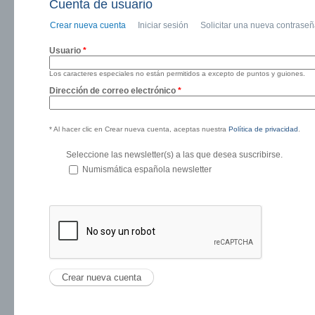
Cuenta de usuario
Crear nueva cuenta
(solapa activa)
Iniciar sesión
Solicitar una nueva contrase
Solapas principales
Usuario
*
Los caracteres especiales no están permitidos a excepto de puntos y guiones.
Dirección de correo electrónico
*
* Al hacer clic en Crear nueva cuenta, aceptas nuestra
Política de privacidad
.
Seleccione las newsletter(s) a las que desea suscribirse.
Numismática española newsletter