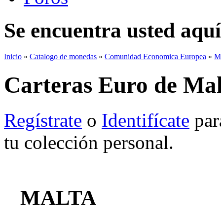
Se encuentra usted aquí
Inicio
»
Catalogo de monedas
»
Comunidad Economica Europea
»
M
Carteras Euro de Mal
Regístrate
o
Identifícate
para
tu colección personal.
MALTA