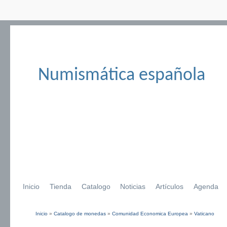
Numismática española
Inicio
Tienda
Catalogo
Noticias
Artículos
Agenda
Inicio
»
Catalogo de monedas
»
Comunidad Economica Europea
»
Vaticano
Se encuentra usted aquí