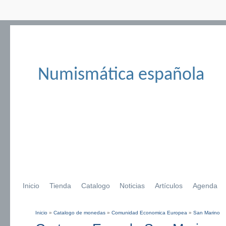
Numismática española
Inicio
Tienda
Catalogo
Noticias
Artículos
Agenda
Inicio
»
Catalogo de monedas
»
Comunidad Economica Europea
»
San Marino
Se encuentra usted aquí