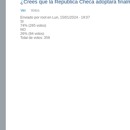
¿Crees que la República Checa adoptará final
Ver
(solapa activa)
Votos
Solapas principales
Enviado por
root
en Lun, 15/01/2024 - 19:07
SI
74% (265 votos)
NO
26% (94 votos)
Total de votos: 359