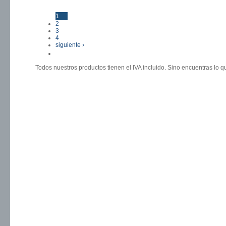
1
Páginas
2
3
4
siguiente ›
última »
Todos nuestros productos tienen el IVA incluido. Sino encuentras lo 