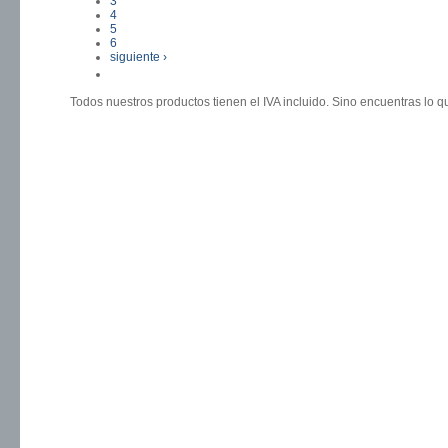
3
4
5
6
siguiente ›
última »
Todos nuestros productos tienen el IVA incluido. Sino encuentras lo 