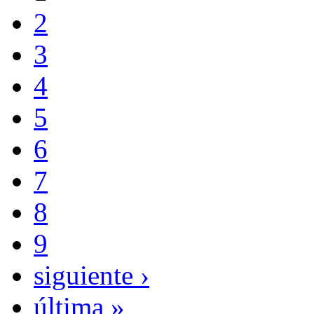
2
3
4
5
6
7
8
9
siguiente ›
última »