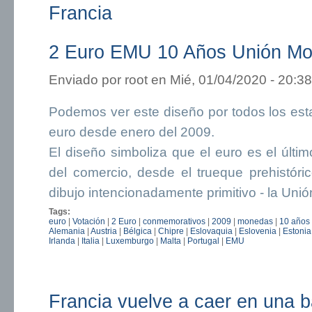
Francia
2 Euro EMU 10 Años Unión Mo
Enviado por
root
en Mié, 01/04/2020 - 20:38
Podemos ver este diseño por todos los es
euro desde enero del 2009.
El diseño simboliza que el euro es el últim
del comercio, desde el trueque prehistór
dibujo intencionadamente primitivo - la Un
Tags:
euro
|
Votación
|
2 Euro
|
conmemorativos
|
2009
|
monedas
|
10 años
Alemania
|
Austria
|
Bélgica
|
Chipre
|
Eslovaquia
|
Eslovenia
|
Estonia
Irlanda
|
Italia
|
Luxemburgo
|
Malta
|
Portugal
|
EMU
Francia vuelve a caer en una b