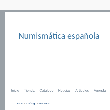
Numismática española
Inicio
Tienda
Catalogo
Noticias
Artículos
Agenda
Inicio
»
Catálogo
»
Eslovenia
Se encuentra usted aquí