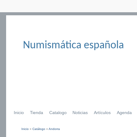
Numismática española
Inicio
Tienda
Catalogo
Noticias
Artículos
Agenda
Inicio
»
Catálogo
»
Andorra
Se encuentra usted aquí