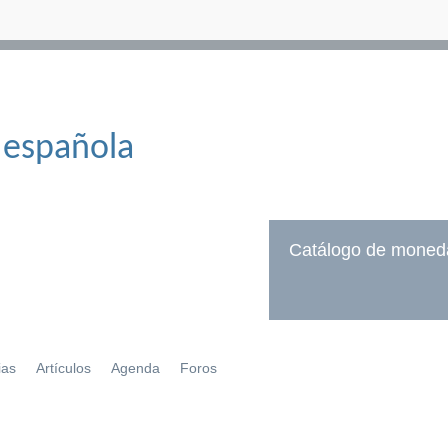
 española
Catálogo de moned
ias
Artículos
Agenda
Foros
í