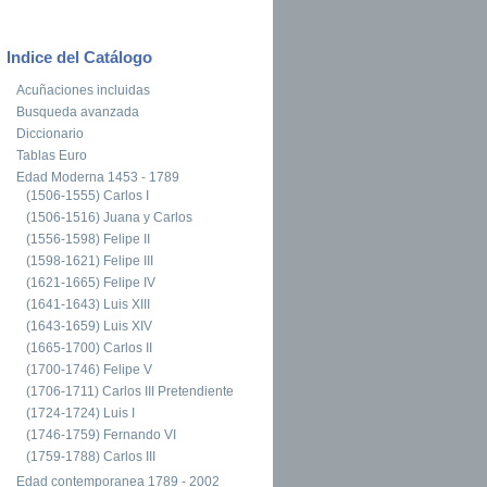
Indice del Catálogo
Acuñaciones incluidas
Busqueda avanzada
Diccionario
Tablas Euro
Edad Moderna 1453 - 1789
(1506-1555) Carlos I
(1506-1516) Juana y Carlos
(1556-1598) Felipe II
(1598-1621) Felipe III
(1621-1665) Felipe IV
(1641-1643) Luis XIII
(1643-1659) Luis XIV
(1665-1700) Carlos II
(1700-1746) Felipe V
(1706-1711) Carlos III Pretendiente
(1724-1724) Luis I
(1746-1759) Fernando VI
(1759-1788) Carlos III
Edad contemporanea 1789 - 2002