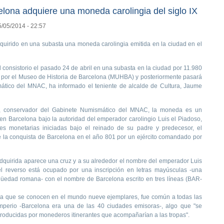
lona adquiere una moneda carolingia del siglo IX
5/05/2014 - 22:57
quirido en una subasta una moneda carolingia emitida en la ciudad en el
consistorio el pasado 24 de abril en una subasta en la ciudad por 11.980
 por el Museo de Historia de Barcelona (MUHBA) y posteriormente pasará
ático del MNAC, ha informado el teniente de alcalde de Cultura, Jaume
a, conservador del Gabinete Numismático del MNAC, la moneda es un
 en Barcelona bajo la autoridad del emperador carolingio Luis el Piadoso,
s monetarias iniciadas bajo el reinado de su padre y predecesor, el
la conquista de Barcelona en el año 801 por un ejército comandado por
dquirida aparece una cruz y a su alrededor el nombre del emperador Luis
el reverso está ocupado por una inscripción en letras mayúsculas -una
igüedad romana- con el nombre de Barcelona escrito en tres líneas (BAR-
e la que se conocen en el mundo nueve ejemplares, fue común a todas las
imperio -Barcelona era una de las 40 ciudades emisoras-, algo que "se
producidas por monederos itinerantes que acompañarían a las tropas".