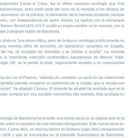
 emperador Carlos el Calvo, fue el último monarca carolingio que hizo
barcelonesas, pues cedió parte del lucro de la moneda a los obispos de
 asumieron, en la práctica, la fabricación de la moneda poniendo siempre
los, con independencia de quien reinara. La ruptura con la monarquía
 Ramon Borrell (922-1017) acuñó su propio nombre en la moneda, con lo
ales y después reales de Barcelona.
e plata es "una pieza mítica, pues de la época carolingia prácticamente no
na moneda difícil de encontrar, sin ejemplares conocidos en España,
 del rey, se recogían las monedas y se volvían a acuñar". La moneda
 a la importante colección numismática barcelonesa de Manuel Vidal-
siglo XIX, se le perdió la pista, seguramente vendida a un coleccionista
ona de Luis el Piadoso, "además de completar un vacío en las colecciones
 también permite recuperar un patrimonio de la ciudad, que la vincula con
ores", ha añadido Ciurana. El teniente de alcalde ha revelado que en la
 pudo comprar por una cuestión económica otra moneda, ésta acuñada en
queología de Barcelona ha incluido una nueva pieza en su página web en la
istas sobre el paradero de una moneda desaparecida. Esta nueva pieza es,
icio, Carme Miró, un dracma ibérico de Barkeno (siglo IIIaC) desaparecido
en 1936 y que se encontraba en el Gabinete Numismático de Barcelona,