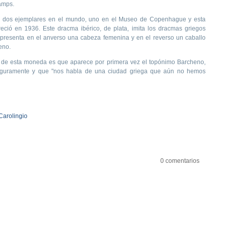
Camps.
de dos ejemplares en el mundo, uno en el Museo de Copenhague y esta
ió en 1936. Este dracma ibérico, de plata, imita los dracmas griegos
presenta en el anverso una cabeza femenina y en el reverso un caballo
eno.
a de esta moneda es que aparece por primera vez el topónimo Barcheno,
eguramente y que "nos habla de una ciudad griega que aún no hemos
Carolingio
0 comentarios