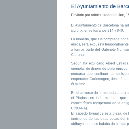
El Ayuntamiento de Barce
Enviado por
administrador
en Jue, 1
El Ayuntamiento de Barcelona ha ad
siglo IX, entre los años 814 y 840.
La moneda, que fue comprada por el 
euros, será expuesta temporalmente
a formar parte del Gabinete Numism
Ciurana.
Según ha explicado Albert Estrad
ejemplar de dinero de plata emitido
monarca que continuó las emisione
emperador Carlomagno, después de 
él mismo.
En el anverso de la moneda ahora a
el Piadoso en latín, mientras que 
característica recuperada de la ant
CINO-NA).
El aspecto formal de esta pieza, d
emisiones de las otras cecas del 
atribuye a que se trataba de piezas 