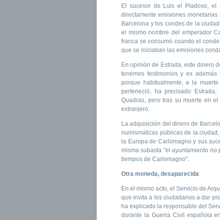
El sucesor de Luis el Piadoso, el
directamente emisiones monetarias 
Barcelona y los condes de la ciudad
el mismo nombre del emperador Car
franca se consumó cuando el conde
que se iniciaban las emisiones cond
En opinión de Estrada, este dinero d
tenemos testimonios y es además u
porque habitualmente, a la muerte
perteneció, ha precisado Estrada,
Quadras, pero tras su muerte en el 
extranjero.
La adquisición del dinero de Barcel
numismáticas públicas de la ciudad,
la Europa de Carlomagno y sus suces
misma subasta "el ayuntamiento no
tiempos de Carlomagno".
Otra moneda, desaparecida
En el mismo acto, el Servicio de Ar
que invita a los ciudadanos a dar p
ha explicado la responsable del Serv
durante la Guerra Civil española 