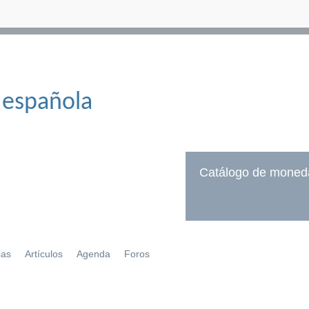
 española
Catálogo de moned
ias
Artículos
Agenda
Foros
í