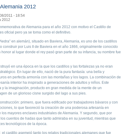
 Alemania 2012
08/2011 - 18:54
nmemorativa de Alemania para el año 2012 con motivo el Castillo de
 oficial pero ya se toma como el definitivo.
edra” en alemán), situado en Baviera, Alemania, es uno de los castillos
construir por Luis II de Baviera en el año 1866, originalmente conocido
nor al lugar donde el rey pasó gran parte de su infancia, su nombre fue
truyó en una época en la que los castillos y las fortalezas ya no eran
ratégico. En lugar de ello, nació de la pura fantasía: una bella y
uros en perfecta armonía con las montañas y los lagos. La combinación de
tesanía interior ha inspirado a generaciones de adultos y niños. Este
asía y la imaginación, producto en gran medida de la mente de un
agen de un glorioso cisne surgido del lago a sus pies.
construcción: primero, que fuera edificado por trabajadores bávaros y con
pciones, lo que favoreció la creación de una poderosa artesanía en
e los mayores enclaves industriales de Alemania. Y segundo, que por
e los cuentos de hadas que tanto admiraba en su juventud, mientras que
ces tecnológicos de la época.
 el castillo asemejó tanto los relatos tradicionales alemanes que fue