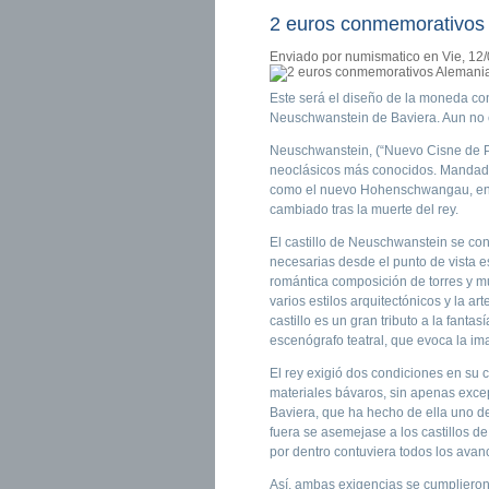
2 euros conmemorativos
Enviado por
numismatico
en Vie, 12/
Este será el diseño de la moneda co
Neuschwanstein de Baviera. Aun no es
Neuschwanstein, (“Nuevo Cisne de Pi
neoclásicos más conocidos. Mandado 
como el nuevo Hohenschwangau, en ho
cambiado tras la muerte del rey.
El castillo de Neuschwanstein se cons
necesarias desde el punto de vista est
romántica composición de torres y m
varios estilos arquitectónicos y la ar
castillo es un gran tributo a la fant
escenógrafo teatral, que evoca la im
El rey exigió dos condiciones en su 
materiales bávaros, sin apenas exce
Baviera, que ha hecho de ella uno d
fuera se asemejase a los castillos d
por dentro contuviera todos los avan
Así, ambas exigencias se cumplieron: