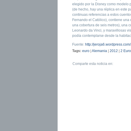
elegido por la Disney como modelo par
(de hecho, hay una réplica en este 
continuas referencias a estos cuento
Fernando el Católico), contiene una co
una cobertura de seis metros), una 
Leonardo da Vinci, y maravillosas vi
podía contemplarse desde la habitac
Fuente:
http://jeroja6.wordpress.co
Tags:
euro
|
Alemania
|
2012
|
2 Euro
Comparte esta noticia en: