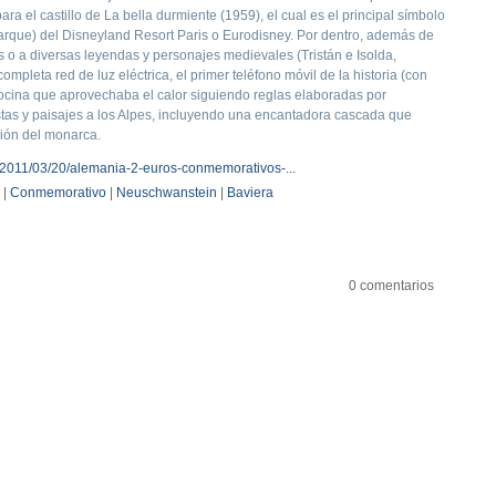
a el castillo de La bella durmiente (1959), el cual es el principal símbolo
parque) del Disneyland Resort Paris o Eurodisney. Por dentro, además de
s o a diversas leyendas y personajes medievales (Tristán e Isolda,
mpleta red de luz eléctrica, el primer teléfono móvil de la historia (con
cocina que aprovechaba el calor siguiendo reglas elaboradas por
stas y paisajes a los Alpes, incluyendo una encantadora cascada que
ión del monarca.
m/2011/03/20/alemania-2-euros-conmemorativos-...
|
Conmemorativo
|
Neuschwanstein
|
Baviera
0 comentarios