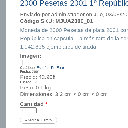
2000 Pesetas 2001 1º Repúbli
Enviado por
administrador
en Jue, 03/05/20
Código SKU:
MJUA2000_01
Moneda de 2000 Pesetas de plata 2001 con
República en capsula. La más rara de la ser
1.942.835 ejemplares de tirada.
Imagen:
|
Catálogo:
España
|
PreEuro
Fecha:
2001
Precio:
42.90€
Estado:
SC
Peso:
0.1 kg
Dimensiones:
3.3 cm × 0 cm × 0 cm
Cantidad
*