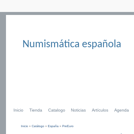
Numismática española
Inicio
Tienda
Catalogo
Noticias
Artículos
Agenda
Inicio
»
Catálogo
»
España
»
PreEuro
Se encuentra usted aquí