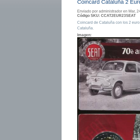
Coincard Cataluña 2 Eu
Enviado por
administrador
en Mar, 2
Código SKU:
CCAT2EUR23SEAT
Coincard de Cataluña con los 2 eur
Cataluña.
Imagen: