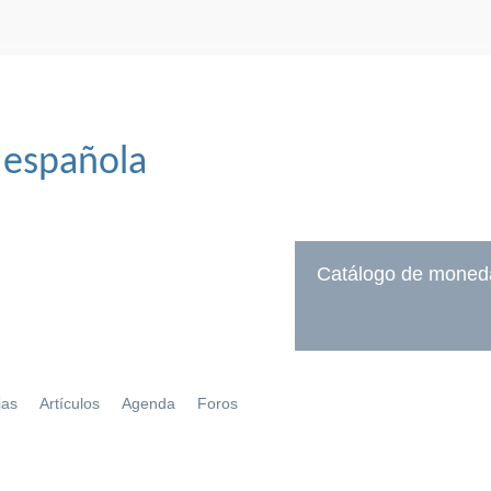
 española
Catálogo de moned
ias
Artículos
Agenda
Foros
í