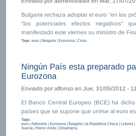
Enviado por
administrador
en Mar, 17/07/20
Bulgaria rechaza adoptar el euro "en los p
"los potenciales efectos negativos" q
manifestado este viernes su ministro de Fi
Tags:
euro
|
Bulgaria
|
Eurozona
|
Crisis
Ningún País esta preparado par
Eurozona
Enviado por
alfonso
en Jue, 31/05/2012 - 1
El Banco Central Europeo (BCE) ha dicho
países que se supone que unirse al euro est
Tags:
euro
|
Adhesión
|
Eurozona
|
Bulgaria
|
la República Checa
|
Letonia
|
Suecia
|
Reino Unido
|
Dinamarca