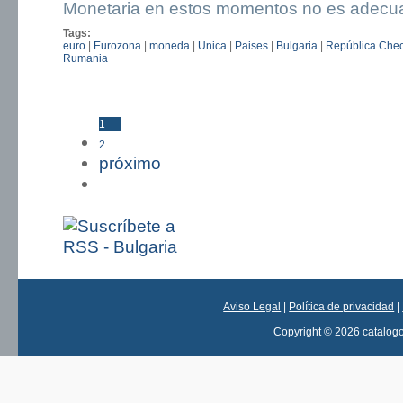
Monetaria en estos momentos no es adecua
Tags:
euro
|
Eurozona
|
moneda
|
Unica
|
Paises
|
Bulgaria
|
República Che
Rumania
1
Páginas
2
próximo
última »
Aviso Legal
|
Política de privacidad
|
Copyright © 2026 catalog