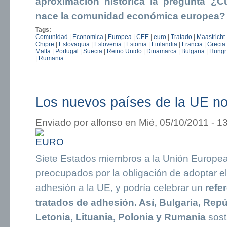
aproximación histórica la pregunta ¿
nace la comunidad económica europea?
Tags:
Comunidad
|
Economica
|
Europea
|
CEE
|
euro
|
Tratado
|
Maastricht
Chipre
|
Eslovaquia
|
Eslovenia
|
Estonia
|
Finlandia
|
Francia
|
Grecia
Malta
|
Portugal
|
Suecia
|
Reino Unido
|
Dinamarca
|
Bulgaria
|
Hungr
|
Rumania
Los nuevos países de la UE no
Enviado por
alfonso
en Mié, 05/10/2011 - 1
Siete Estados miembros a la Unión Europea
preocupados por la obligación de adoptar e
adhesión a la UE, y podría celebrar un
refe
tratados de adhesión. Así, Bulgaria, Rep
Letonia, Lituania, Polonia y Rumania
sost