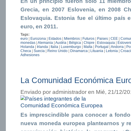
En un principio fueron solo 11 miembro
Grecia, en 2007 Eslovenia, en 2008 Ch
Eslovaquia. Estonia fue el último país 
euro, en 2011.
Tags:
euro
|
Eurozona
|
Estados
|
Miembros
|
Futuros
|
Paises
|
CEE
|
Comun
monedas
|
Alemania
|
Austria
|
Bélgica
|
Chipre
|
Eslovaquia
|
Esloven
Holanda
|
Irlanda
|
Italia
|
Luxemburgo
|
Malta
|
Portugal
|
Andorra
|
Po
Checa
|
Suecia
|
Reino Unido
|
Dinamarca
|
Lituania
|
Letonia
|
Croac
Adhesiones
La Comunidad Económica Eur
Enviado por
administrador
en Mié, 21/12/20
Es imprescindible para conocer a fondo
nueva moneda europea plantearnos y r