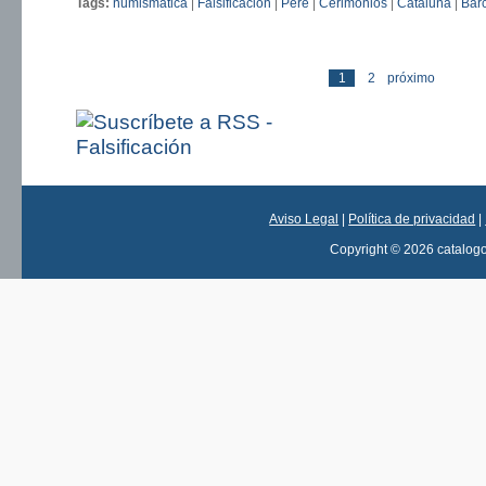
Tags:
numismática
|
Falsificación
|
Pere
|
Cerimoniós
|
Cataluña
|
Bar
últ
1
2
próximo
Páginas
Aviso Legal
|
Política de privacidad
|
Copyright © 2026 catalog