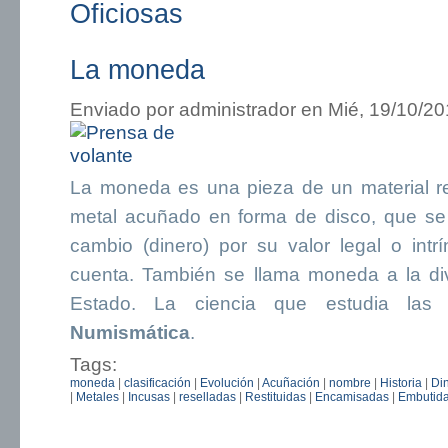
Oficiosas
La moneda
Enviado por
administrador
en Mié, 19/10/20
La moneda es una pieza de un material r
metal acuñado en forma de disco, que s
cambio (dinero) por su valor legal o in
cuenta. También se llama moneda a la di
Estado. La ciencia que estudia la
Numismática
.
Tags:
moneda
|
clasificación
|
Evolución
|
Acuñación
|
nombre
|
Historia
|
Di
|
Metales
|
Incusas
|
reselladas
|
Restituidas
|
Encamisadas
|
Embutid