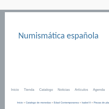
Numismática española
Inicio
Tienda
Catalogo
Noticias
Artículos
Agenda
Inicio
»
Catalogo de monedas
»
Edad Contemporanea
»
Isabel II
»
Piezas de pla
Se encuentra usted aquí