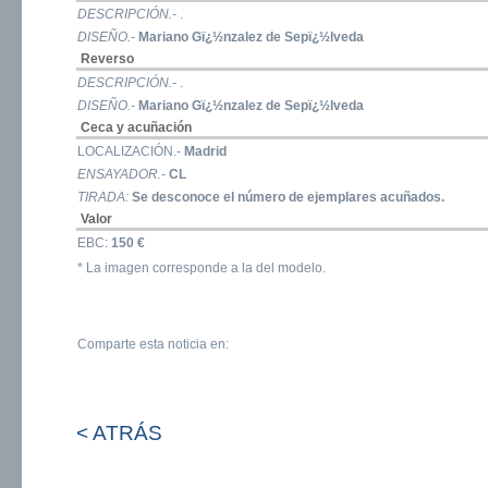
DESCRIPCIÓN.-
.
DISEÑO.-
Mariano Gï¿½nzalez de Sepï¿½lveda
Reverso
DESCRIPCIÓN.-
.
DISEÑO.-
Mariano Gï¿½nzalez de Sepï¿½lveda
Ceca y acuñación
LOCALIZACIÓN.-
Madrid
ENSAYADOR.-
CL
TIRADA:
Se desconoce el número de ejemplares acuñados.
Valor
EBC:
150 €
* La imagen corresponde a la del modelo.
Comparte esta noticia en:
< ATRÁS