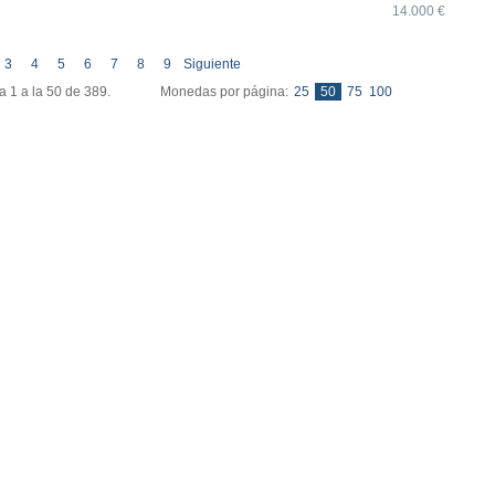
14.000 €
Ultima »
3
4
5
6
7
8
9
Siguiente
eda 1 a la 50 de 389. Monedas por página:
25
50
75
100