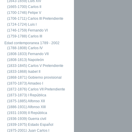
(1643-1659) Luis XIV
(1665-1700) Carlos II
(1700-1746) Felipe V
(1706-1711) Carlos III Pretendiente
(1724-1724) Luis I
(1746-1759) Fernando VI
(1759-1788) Carlos III
Edad contemporanea 1789 - 2002
(1788-1808) Carlos IV
(1808-1833) Fernando VII
(1808-1813) Napoleón
(1833-1845) Carlos V Pretendiente
(1833-1868) Isabel II
(1868-1871) Gobierno provisional
(1870-1873) Amadeo I
(1872-1876) Carlos VII Pretendiente
(1873-1873) I República
(1875-1885) Alfonso XII
(1886-1931) Alfonso XIII
(1931-1939) II República
(1936-1939) Guerra civil
(1939-1975) Estado Español
(1975-2001) Juan Carlos I