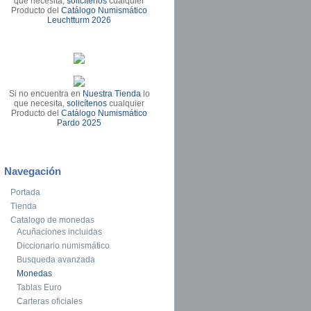
que necesita,
solicítenos
cualquier
Producto del
Catálogo Numismático
Leuchtturm 2026
Si no encuentra en
Nuestra Tienda
lo
que necesita,
solicítenos
cualquier
Producto del
Catálogo Numismático
Pardo 2025
Navegación
Portada
Tienda
Catalogo de monedas
Acuñaciones incluidas
Diccionario numismático
Busqueda avanzada
Monedas
Tablas Euro
Carteras oficiales