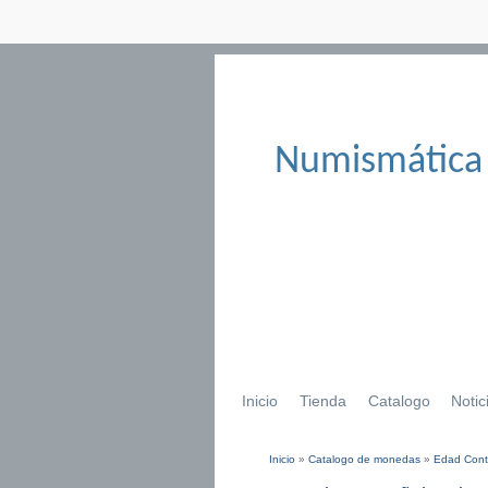
Numismática
Inicio
Tienda
Catalogo
Notic
Inicio
»
Catalogo de monedas
»
Edad Con
Se encuentra usted aqu