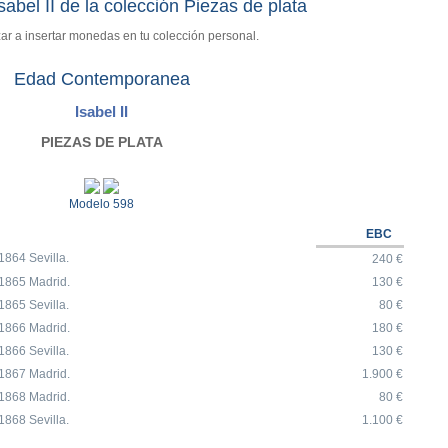
bel II de la colección Piezas de plata
r a insertar monedas en tu colección personal.
Edad Contemporanea
Isabel II
PIEZAS DE PLATA
Modelo 598
EBC
864 Sevilla.
240 €
1865 Madrid.
130 €
865 Sevilla.
80 €
1866 Madrid.
180 €
866 Sevilla.
130 €
1867 Madrid.
1.900 €
1868 Madrid.
80 €
868 Sevilla.
1.100 €