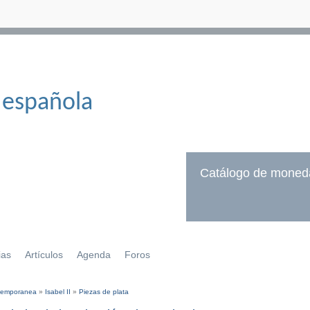
 española
Catálogo de moned
ias
Artículos
Agenda
Foros
temporanea
»
Isabel II
»
Piezas de plata
í