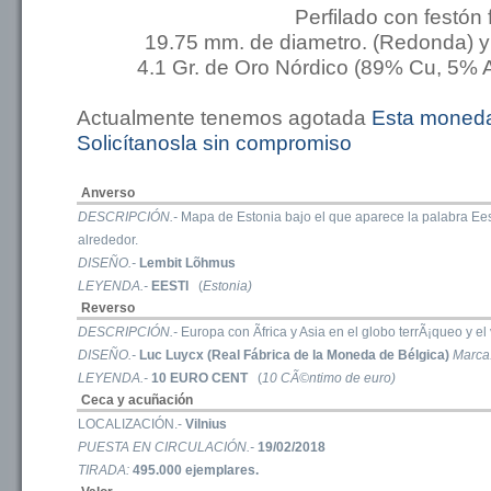
Perfilado con festón 
19.75 mm. de diametro. (Redonda) y
4.1 Gr. de Oro Nórdico (89% Cu, 5% A
Actualmente tenemos agotada
Esta moned
Solicítanosla sin compromiso
Anverso
DESCRIPCIÓN.-
Mapa de Estonia bajo el que aparece la palabra Eesti
alrededor.
DISEÑO.-
Lembit Lõhmus
LEYENDA.-
EESTI
(
Estonia)
Reverso
DESCRIPCIÓN.-
Europa con Ãfrica y Asia en el globo terrÃ¡queo y e
DISEÑO.-
Luc Luycx (Real Fábrica de la Moneda de Bélgica)
Marca
LEYENDA.-
10 EURO CENT
(
10 CÃ©ntimo de euro)
Ceca y acuñación
LOCALIZACIÓN.-
Vilnius
PUESTA EN CIRCULACIÓN.-
19/02/2018
TIRADA:
495.000 ejemplares.