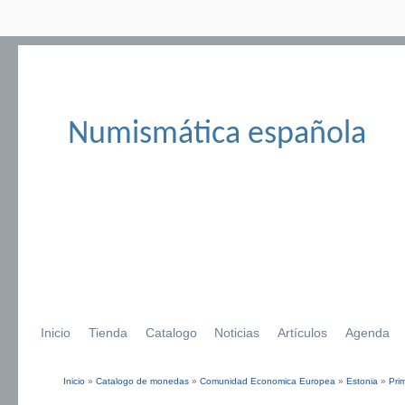
Numismática española
Inicio
Tienda
Catalogo
Noticias
Artículos
Agenda
Inicio
»
Catalogo de monedas
»
Comunidad Economica Europea
»
Estonia
»
Pri
Se encuentra usted aquí