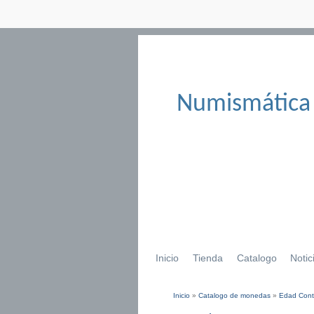
Numismática
Inicio
Tienda
Catalogo
Notic
Inicio
»
Catalogo de monedas
»
Edad Con
Se encuentra usted aqu