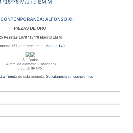
8 *18*78 Madrid EM M
 CONTEMPORANEA: ALFONSO XII
PIEZAS DE ORO
25 Pesetas 1878 *18*78 Madrid EM M
oneda 167 perteneciente al
Modelo 14
)
Sin Barba
24 mm. de diametro. (Redonda)
8,06 Gr. de Oro.
tra Tienda
de esta moneda:
Solicítanosla sin compromiso