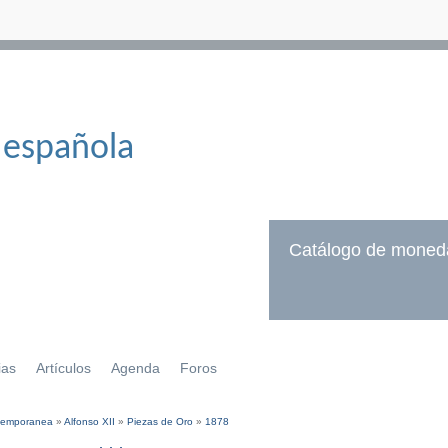
 española
Catálogo de moned
ias
Artículos
Agenda
Foros
temporanea
»
Alfonso XII
»
Piezas de Oro
»
1878
í