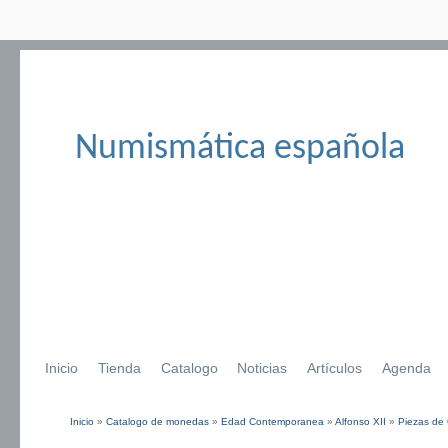
Numismática española
Inicio
Tienda
Catalogo
Noticias
Artículos
Agenda
Inicio
»
Catalogo de monedas
»
Edad Contemporanea
»
Alfonso XII
»
Piezas de
Se encuentra usted aquí