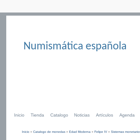
Numismática española
Inicio
Tienda
Catalogo
Noticias
Artículos
Agenda
Inicio
»
Catalogo de monedas
»
Edad Moderna
»
Felipe IV
»
Sistemas monetarios
Se encuentra usted aquí