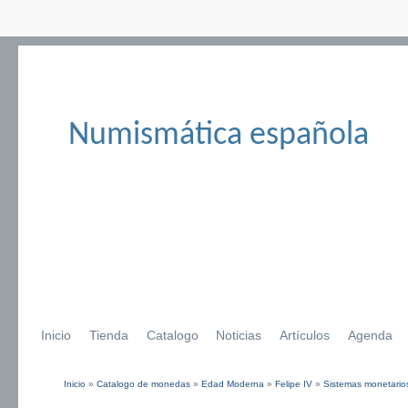
Numismática española
Inicio
Tienda
Catalogo
Noticias
Artículos
Agenda
Inicio
»
Catalogo de monedas
»
Edad Moderna
»
Felipe IV
»
Sistemas monetarios
Se encuentra usted aquí