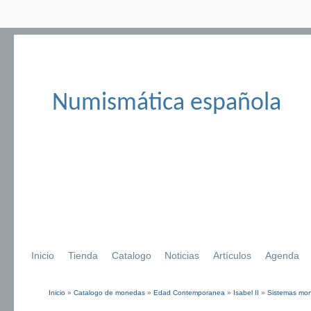
Numismática española
Inicio
Tienda
Catalogo
Noticias
Artículos
Agenda
Inicio
»
Catalogo de monedas
»
Edad Contemporanea
»
Isabel II
»
Sistemas mone
Se encuentra usted aquí