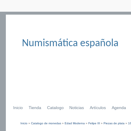
Numismática española
Inicio
Tienda
Catalogo
Noticias
Artículos
Agenda
Inicio
»
Catalogo de monedas
»
Edad Moderna
»
Felipe III
»
Piezas de plata
»
1
Se encuentra usted aquí