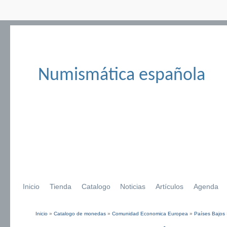
Numismática española
Inicio
Tienda
Catalogo
Noticias
Artículos
Agenda
Inicio
»
Catalogo de monedas
»
Comunidad Economica Europea
»
Países Bajos
Se encuentra usted aquí