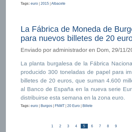
Tags:
euro
|
2015
|
Albacete
La Fábrica de Moneda de Burgo
para nuevos billetes de 20 eur
Enviado por
administrador
en Dom, 29/11/20
La planta burgalesa de la Fábrica Nacio
producido 300 toneladas de papel para imp
billetes de 20 euros, que suman 4.600 mil
al Banco de España en la nueva serie E
distribuirse esta semana en la zona euro.
Tags:
euro
|
Burgos
|
FNMT
|
20 Euro
|
Billete
« pr
1
2
3
4
5
6
7
8
9
Páginas