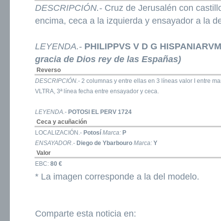
DESCRIPCIÓN.-
Cruz de Jerusalén con castill
encima, ceca a la izquierda y ensayador a la d
LEYENDA.-
PHILIPPVS V D G HISPANIARV
gracia de Dios rey de las Españas)
Reverso
DESCRIPCIÓN.-
2 columnas y entre ellas en 3 líneas valor I entre m
VLTRA, 3ª línea fecha entre ensayador y ceca.
LEYENDA.-
POTOSI EL PERV 1724
Ceca y acuñación
LOCALIZACIÓN.-
Potosí
Marca:
P
ENSAYADOR.-
Diego de Ybarbouro
Marca:
Y
Valor
EBC:
80 €
* La imagen corresponde a la del modelo.
Comparte esta noticia en: