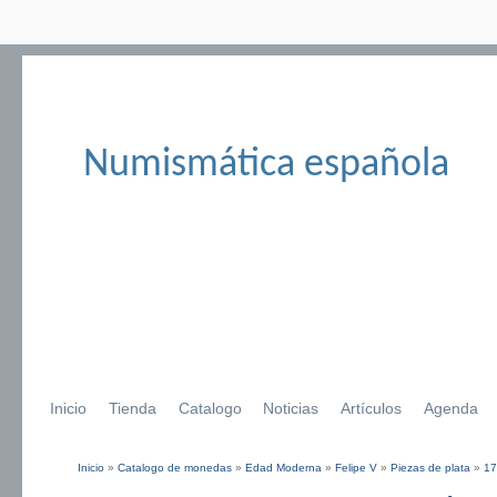
Numismática española
Inicio
Tienda
Catalogo
Noticias
Artículos
Agenda
Inicio
»
Catalogo de monedas
»
Edad Moderna
»
Felipe V
»
Piezas de plata
»
17
Se encuentra usted aquí