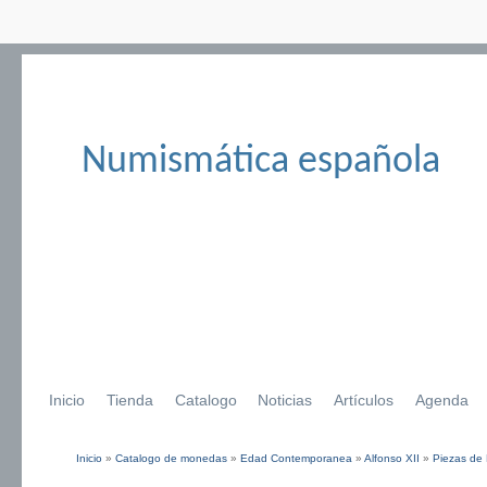
Numismática española
Inicio
Tienda
Catalogo
Noticias
Artículos
Agenda
Inicio
»
Catalogo de monedas
»
Edad Contemporanea
»
Alfonso XII
»
Piezas de 
Se encuentra usted aquí