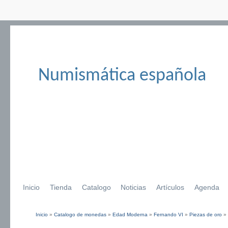
Numismática española
Inicio
Tienda
Catalogo
Noticias
Artículos
Agenda
Inicio
»
Catalogo de monedas
»
Edad Moderna
»
Fernando VI
»
Piezas de oro
»
Se encuentra usted aquí