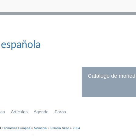
 española
Catálogo de moned
ias
Artículos
Agenda
Foros
 Economica Europea
»
Alemania
»
Primera Serie
»
2004
í