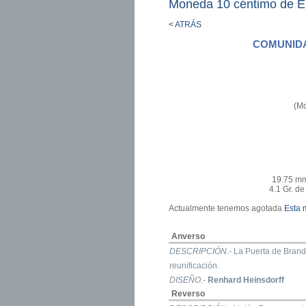
Moneda 10 céntimo de Eu
< ATRÁS
COMUNIDA
(Mo
19.75 mm
4.1 Gr. d
Actualmente tenemos agotada
Esta
Anverso
DESCRIPCIÓN.-
La Puerta de Brand
reunificación.
DISEÑO.-
Renhard Heinsdorff
Reverso