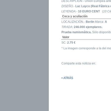
DESCRIPCIÓN.-
Unión Europea ante
DISEÑO.-
Luc Luycx (Real Fábrica 
LEYENDA.-
10 EURO CENT
(
10 Cé
Ceca y acuñación
LOCALIZACIÓN.-
Berlin
Marca:
A
TIRADA:
246.000 ejemplares.
Prueba numismática.
Sólo disponibl
Valor
SC:
2.75 €
* La imagen corresponde a la del mo
Comparte esta noticia en:
< ATRÁS