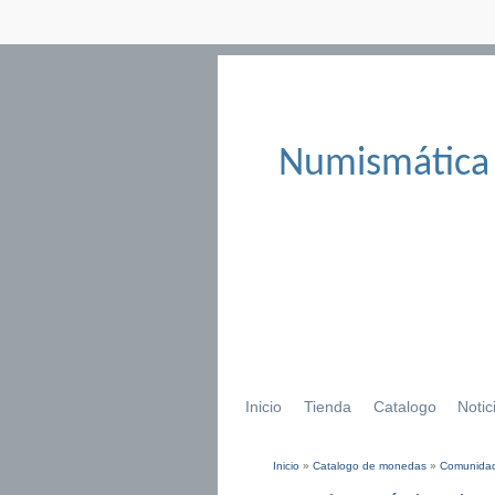
Numismática
Inicio
Tienda
Catalogo
Notic
Inicio
»
Catalogo de monedas
»
Comunidad
Se encuentra usted aqu