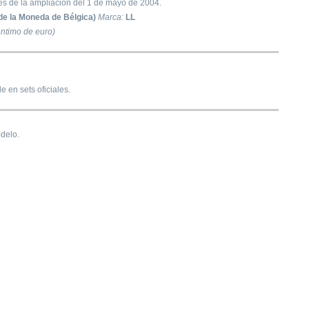
s de la ampliación del 1 de mayo de 2004.
de la Moneda de Bélgica)
Marca:
LL
ntimo de euro)
e en sets oficiales.
delo.