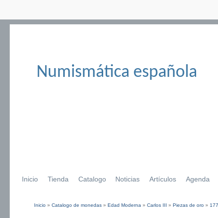
Numismática española
Inicio
Tienda
Catalogo
Noticias
Artículos
Agenda
Inicio
»
Catalogo de monedas
»
Edad Moderna
»
Carlos III
»
Piezas de oro
»
17
Se encuentra usted aquí