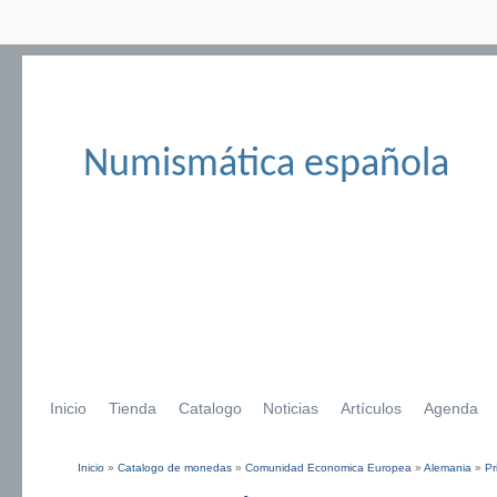
Numismática española
Inicio
Tienda
Catalogo
Noticias
Artículos
Agenda
Inicio
»
Catalogo de monedas
»
Comunidad Economica Europea
»
Alemania
»
Pr
Se encuentra usted aquí