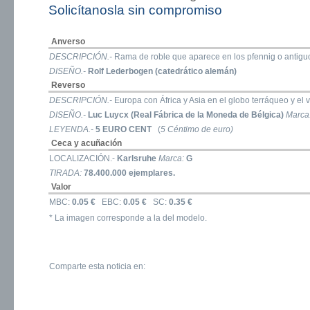
Solicítanosla sin compromiso
Anverso
DESCRIPCIÓN.-
Rama de roble que aparece en los pfennig o antigu
DISEÑO.-
Rolf Lederbogen (catedrático alemán)
Reverso
DESCRIPCIÓN.-
Europa con África y Asia en el globo terráqueo y el 
DISEÑO.-
Luc Luycx (Real Fábrica de la Moneda de Bélgica)
Marca
LEYENDA.-
5 EURO CENT
(
5 Céntimo de euro)
Ceca y acuñación
LOCALIZACIÓN.-
Karlsruhe
Marca:
G
TIRADA:
78.400.000 ejemplares.
Valor
MBC:
0.05 €
EBC:
0.05 €
SC:
0.35 €
* La imagen corresponde a la del modelo.
Comparte esta noticia en: