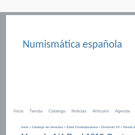
Numismática española
Inicio
Tienda
Catalogo
Noticias
Artículos
Agenda
Inicio
»
Catalogo de monedas
»
Edad Contemporanea
»
Fernando VII
»
Piezas d
Se encuentra usted aquí