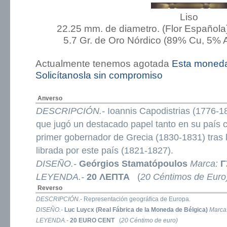
Liso
22.25 mm. de diametro. (Flor Española
5.7 Gr. de Oro Nórdico (89% Cu, 5% A
Actualmente tenemos agotada
Esta moned
Solicítanosla sin compromiso
Anverso
DESCRIPCIÓN.-
Ioannis Capodistrias (1776-18
que jugó un destacado papel tanto en su país 
primer gobernador de Grecia (1830-1831) tras
librada por este país (1821-1827).
DISEÑO.-
Geórgios Stamatópoulos
Marca:
Γ
LEYENDA.-
20 ΛΕΠΤΑ
(
20 Céntimos de Euro
Reverso
DESCRIPCIÓN.-
Representación geográfica de Europa.
DISEÑO.-
Luc Luycx (Real Fábrica de la Moneda de Bélgica)
Marca
LEYENDA.-
20 EURO CENT
(
20 Céntimo de euro)