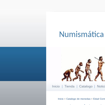
Numismática
Inicio
Tienda
Catalogo
Notic
Inicio
»
Catalogo de monedas
»
Edad Con
Se encuentra usted aqu