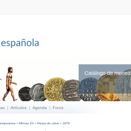
 española
Catálogo de moned
ias
Artículos
Agenda
Foros
temporanea
»
Alfonso XII
»
Piezas de cobre
»
1879
í