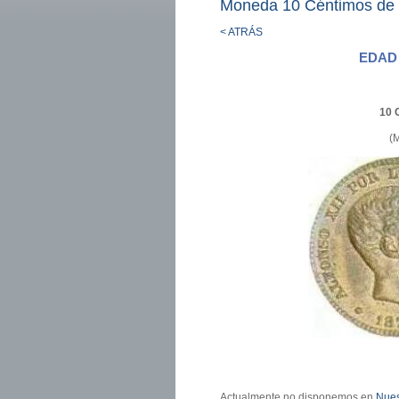
Moneda 10 Céntimos de
< ATRÁS
EDAD
10 
(
Actualmente no disponemos en
Nues