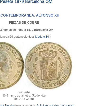
 Peseta 1879 Barcelona OM
 CONTEMPORANEA: ALFONSO XII
PIEZAS DE COBRE
Céntimos de Peseta 1879 Barcelona OM
Moneda 26 perteneciente al
Modelo 10
)
Sin Barba
30.5 mm. de diametro. (Redonda)
10 Gr. de Cobre.
tra Tienda
de esta moneda:
Solicítanosla sin compromiso