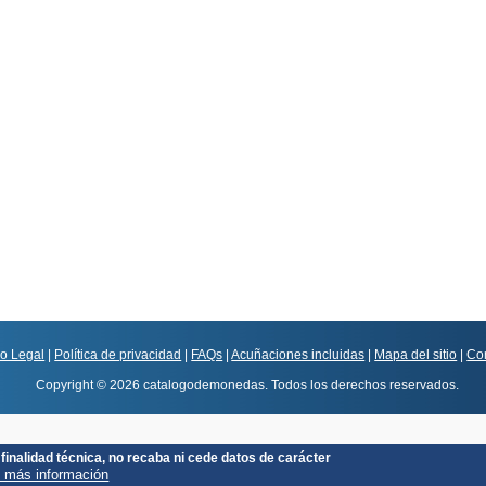
so Legal
|
Política de privacidad
|
FAQs
|
Acuñaciones incluidas
|
Mapa del sitio
|
Co
Copyright © 2026 catalogodemonedas. Todos los derechos reservados.
finalidad técnica, no recaba ni cede datos de carácter
 más información