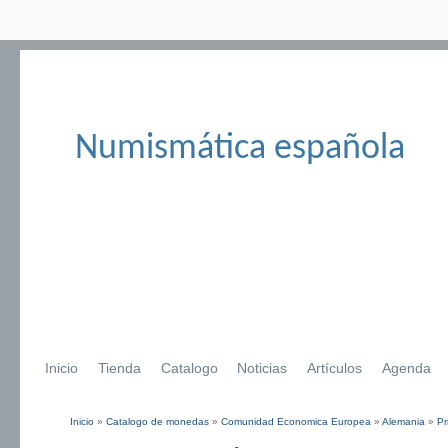
Numismática española
Inicio
Tienda
Catalogo
Noticias
Artículos
Agenda
Inicio
»
Catalogo de monedas
»
Comunidad Economica Europea
»
Alemania
»
Pr
Se encuentra usted aquí