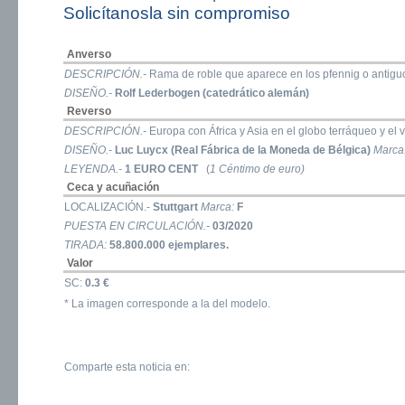
Solicítanosla sin compromiso
Anverso
DESCRIPCIÓN.-
Rama de roble que aparece en los pfennig o antigu
DISEÑO.-
Rolf Lederbogen (catedrático alemán)
Reverso
DESCRIPCIÓN.-
Europa con África y Asia en el globo terráqueo y el 
DISEÑO.-
Luc Luycx (Real Fábrica de la Moneda de Bélgica)
Marca
LEYENDA.-
1 EURO CENT
(
1 Céntimo de euro)
Ceca y acuñación
LOCALIZACIÓN.-
Stuttgart
Marca:
F
PUESTA EN CIRCULACIÓN.-
03/2020
TIRADA:
58.800.000 ejemplares.
Valor
SC:
0.3 €
* La imagen corresponde a la del modelo.
Comparte esta noticia en: