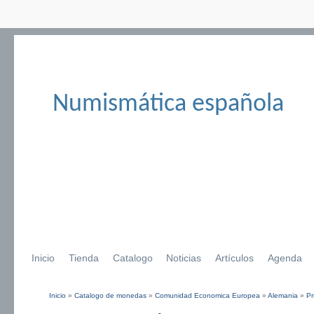
Numismática española
Inicio
Tienda
Catalogo
Noticias
Artículos
Agenda
Inicio
»
Catalogo de monedas
»
Comunidad Economica Europea
»
Alemania
»
Pr
Se encuentra usted aquí