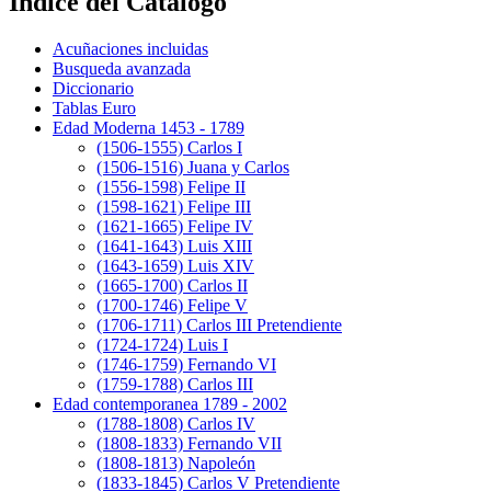
Indice del Catálogo
Acuñaciones incluidas
Busqueda avanzada
Diccionario
Tablas Euro
Edad Moderna 1453 - 1789
(1506-1555) Carlos I
(1506-1516) Juana y Carlos
(1556-1598) Felipe II
(1598-1621) Felipe III
(1621-1665) Felipe IV
(1641-1643) Luis XIII
(1643-1659) Luis XIV
(1665-1700) Carlos II
(1700-1746) Felipe V
(1706-1711) Carlos III Pretendiente
(1724-1724) Luis I
(1746-1759) Fernando VI
(1759-1788) Carlos III
Edad contemporanea 1789 - 2002
(1788-1808) Carlos IV
(1808-1833) Fernando VII
(1808-1813) Napoleón
(1833-1845) Carlos V Pretendiente