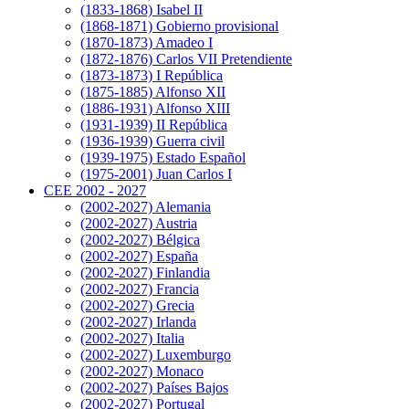
(1833-1868) Isabel II
(1868-1871) Gobierno provisional
(1870-1873) Amadeo I
(1872-1876) Carlos VII Pretendiente
(1873-1873) I República
(1875-1885) Alfonso XII
(1886-1931) Alfonso XIII
(1931-1939) II República
(1936-1939) Guerra civil
(1939-1975) Estado Español
(1975-2001) Juan Carlos I
CEE 2002 - 2027
(2002-2027) Alemania
(2002-2027) Austria
(2002-2027) Bélgica
(2002-2027) España
(2002-2027) Finlandia
(2002-2027) Francia
(2002-2027) Grecia
(2002-2027) Irlanda
(2002-2027) Italia
(2002-2027) Luxemburgo
(2002-2027) Monaco
(2002-2027) Países Bajos
(2002-2027) Portugal