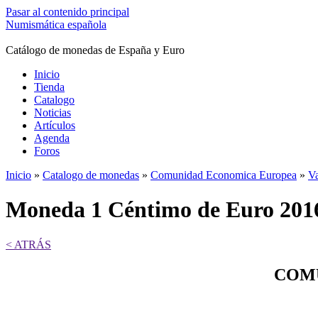
Pasar al contenido principal
Numismática española
Catálogo de monedas de España y Euro
Inicio
Tienda
Catalogo
Noticias
Artículos
Agenda
Foros
Inicio
»
Catalogo de monedas
»
Comunidad Economica Europea
»
Va
Se encuentra usted aquí
Moneda 1 Céntimo de Euro 20
< ATRÁS
COMU