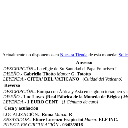
Actualmente no disponemos en
Nuestra Tienda
de esta moneda:
Solic
Anverso
DESCRIPCIÓN.-
La efigie de Su Santidad el Papa Francisco I.
DISEÑO.-
Gabriella Titotto
Marca:
G. Tototto
LEYENDA.-
CITTA' DEL VATICANO
(
Cuidad del Vaticano)
Reverso
DESCRIPCIÓN.-
Europa con África y Asia en el globo terráqueo y 
DISEÑO.-
Luc Luycx (Real Fábrica de la Moneda de Bélgica)
Ma
LEYENDA.-
1 EURO CENT
(
1 Céntimo de euro)
Ceca y acuñación
LOCALIZACIÓN.-
Roma
Marca:
R
ENSAYADOR.-
Ettore Lorenzo Frapiccini
Marca:
ELF INC.
PUESTA EN CIRCULACIÓN.-
03/03/2016