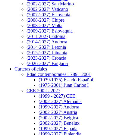
(2002-2027) San Marino
(2002-2027) Vaticano
(2007-2027) Eslovenia
(2008-2027) Chipre
(2008-2027) Malta
(2009-2027) Eslovaquia
(2011-2027) Estonia
(2014-2027) Andorra
(2014-2027) Letonia
(2015-2027) Lituania
(2023-2027) Croacia
(2026-2027) Bulgaria
Carteras oficiales
Edad contemporanea 1789 - 2001
(1939-1975) Estado Español
(1975-2001) Juan Carlos I
CEE 2002 - 2027
(1999 - 2027) CEE
(2002-2027) Alemania
(1999-2027) Andorra
(2002-2027) Austria
(2002-2027) Bélgica
(2002-2027) Benelux
(1999-2027) España
(1999-2027) Finlandia