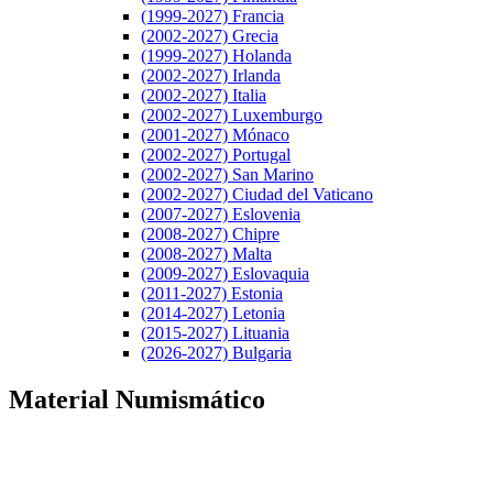
(1999-2027) Francia
(2002-2027) Grecia
(1999-2027) Holanda
(2002-2027) Irlanda
(2002-2027) Italia
(2002-2027) Luxemburgo
(2001-2027) Mónaco
(2002-2027) Portugal
(2002-2027) San Marino
(2002-2027) Ciudad del Vaticano
(2007-2027) Eslovenia
(2008-2027) Chipre
(2008-2027) Malta
(2009-2027) Eslovaquia
(2011-2027) Estonia
(2014-2027) Letonia
(2015-2027) Lituania
(2026-2027) Bulgaria
Material Numismático