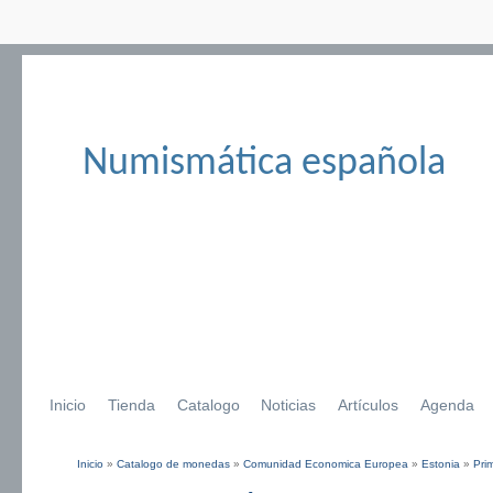
Numismática española
Inicio
Tienda
Catalogo
Noticias
Artículos
Agenda
Inicio
»
Catalogo de monedas
»
Comunidad Economica Europea
»
Estonia
»
Pri
Se encuentra usted aquí