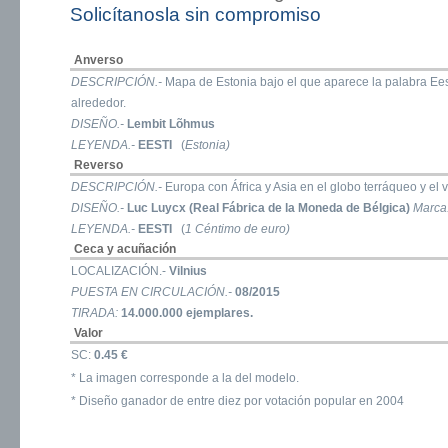
Solicítanosla sin compromiso
Anverso
DESCRIPCIÓN.-
Mapa de Estonia bajo el que aparece la palabra Eesti
alrededor.
DISEÑO.-
Lembit Lõhmus
LEYENDA.-
EESTI
(
Estonia)
Reverso
DESCRIPCIÓN.-
Europa con África y Asia en el globo terráqueo y el 
DISEÑO.-
Luc Luycx (Real Fábrica de la Moneda de Bélgica)
Marca
LEYENDA.-
EESTI
(
1 Céntimo de euro)
Ceca y acuñación
LOCALIZACIÓN.-
Vilnius
PUESTA EN CIRCULACIÓN.-
08/2015
TIRADA:
14.000.000 ejemplares.
Valor
SC:
0.45 €
* La imagen corresponde a la del modelo.
* Diseño ganador de entre diez por votación popular en 2004