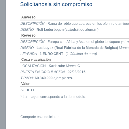
Solicítanosla sin compromiso
Anverso
DESCRIPCIÓN.-
Rama de roble que aparece en los pfennig o antigu
DISEÑO.-
Rolf Lederbogen (catedrático alemán)
Reverso
DESCRIPCIÓN.-
Europa con África y Asia en el globo terráqueo y el 
DISEÑO.-
Luc Luycx (Real Fábrica de la Moneda de Bélgica)
Marca
LEYENDA.-
1 EURO CENT
(
1 Céntimo de euro)
Ceca y acuñación
LOCALIZACIÓN.-
Karlsruhe
Marca:
G
PUESTA EN CIRCULACIÓN.-
02/03/2015
TIRADA:
60.340.000 ejemplares.
Valor
SC:
0.3 €
* La imagen corresponde a la del modelo.
Comparte esta noticia en: