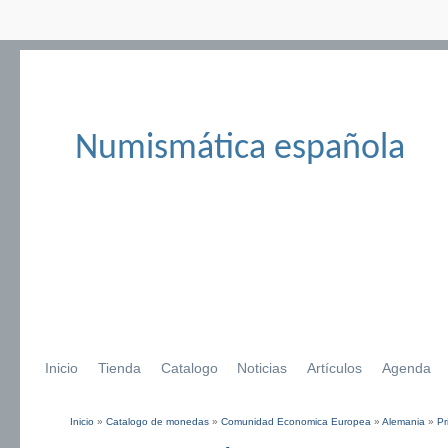
Numismática española
Inicio
Tienda
Catalogo
Noticias
Artículos
Agenda
Inicio
»
Catalogo de monedas
»
Comunidad Economica Europea
»
Alemania
»
Pr
Se encuentra usted aquí