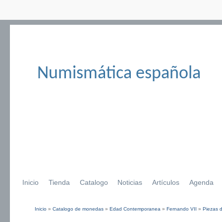
Numismática española
Inicio
Tienda
Catalogo
Noticias
Artículos
Agenda
Inicio
»
Catalogo de monedas
»
Edad Contemporanea
»
Fernando VII
»
Piezas d
Se encuentra usted aquí