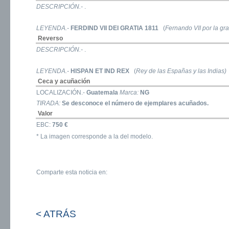
DESCRIPCIÓN.-
.
LEYENDA.-
FERDIND VII DEI GRATIA 1811
(
Fernando VII por la gr
Reverso
DESCRIPCIÓN.-
.
LEYENDA.-
HISPAN ET IND REX
(
Rey de las Españas y las Indias)
Ceca y acuñación
LOCALIZACIÓN.-
Guatemala
Marca:
NG
TIRADA:
Se desconoce el número de ejemplares acuñados.
Valor
EBC:
750 €
* La imagen corresponde a la del modelo.
Comparte esta noticia en:
< ATRÁS