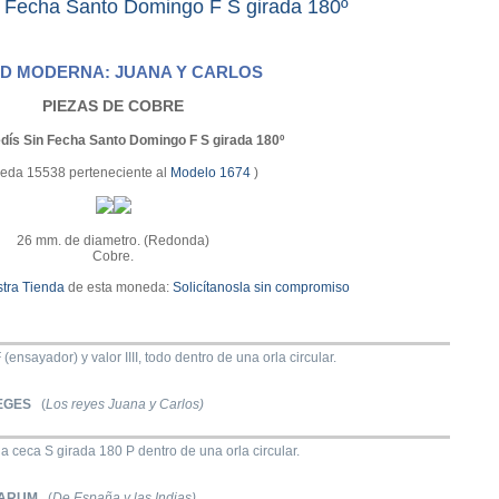
 Fecha Santo Domingo F S girada 180º
D MODERNA: JUANA Y CARLOS
PIEZAS DE COBRE
dís Sin Fecha Santo Domingo F S girada 180º
eda 15538 perteneciente al
Modelo 1674
)
26 mm. de diametro. (Redonda)
Cobre.
tra Tienda
de esta moneda:
Solicítanosla sin compromiso
(ensayador) y valor IIII, todo dentro de una orla circular.
EGES
(
Los reyes Juana y Carlos)
la ceca S girada 180 P dentro de una orla circular.
IARUM
(
De España y las Indias)