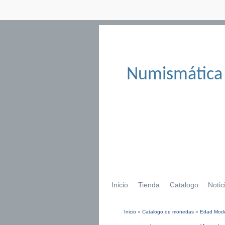
Numismática
Inicio
Tienda
Catalogo
Notic
Inicio
»
Catalogo de monedas
»
Edad Mod
Se encuentra usted aqu