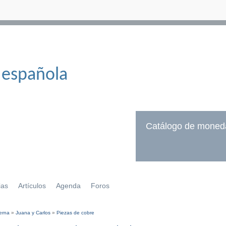
 española
Catálogo de moned
ias
Artículos
Agenda
Foros
erna
»
Juana y Carlos
»
Piezas de cobre
í