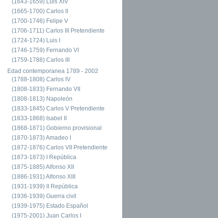
(1643-1659) Luis XIV
(1665-1700) Carlos II
(1700-1746) Felipe V
(1706-1711) Carlos III Pretendiente
(1724-1724) Luis I
(1746-1759) Fernando VI
(1759-1788) Carlos III
Edad contemporanea 1789 - 2002
(1788-1808) Carlos IV
(1808-1833) Fernando VII
(1808-1813) Napoleón
(1833-1845) Carlos V Pretendiente
(1833-1868) Isabel II
(1868-1871) Gobierno provisional
(1870-1873) Amadeo I
(1872-1876) Carlos VII Pretendiente
(1873-1873) I República
(1875-1885) Alfonso XII
(1886-1931) Alfonso XIII
(1931-1939) II República
(1936-1939) Guerra civil
(1939-1975) Estado Español
(1975-2001) Juan Carlos I