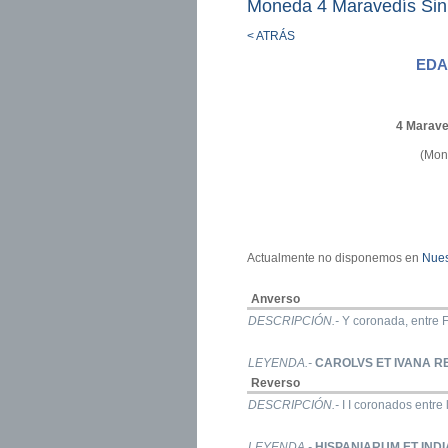
Moneda 4 Maravedís Sin
< ATRÁS
EDA
4 Marave
(Mon
Actualmente no disponemos en
Nues
Anverso
DESCRIPCIÓN.-
Y coronada, entre F 
LEYENDA.-
CAROLVS ET IVANA R
Reverso
DESCRIPCIÓN.-
I I coronados entre 
LEYENDA.-
HISPANIARUM ET IND