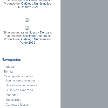
que necesita,
solicítenos
cualquier
Producto del
Catálogo Numismático
Leuchtturm 2026
Si no encuentra en
Nuestra Tienda
lo
que necesita,
solicítenos
cualquier
Producto del
Catálogo Numismático
Pardo 2025
Navegación
Portada
Tienda
Catalogo de monedas
Acuñaciones incluidas
Diccionario numismático
Busqueda avanzada
Monedas
Tablas Euro
Carteras oficiales