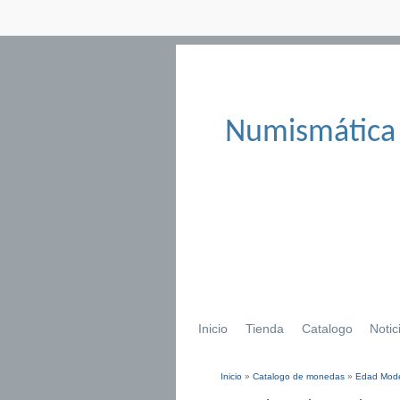
Numismática
Inicio
Tienda
Catalogo
Notic
Inicio
»
Catalogo de monedas
»
Edad Mod
Se encuentra usted aqu