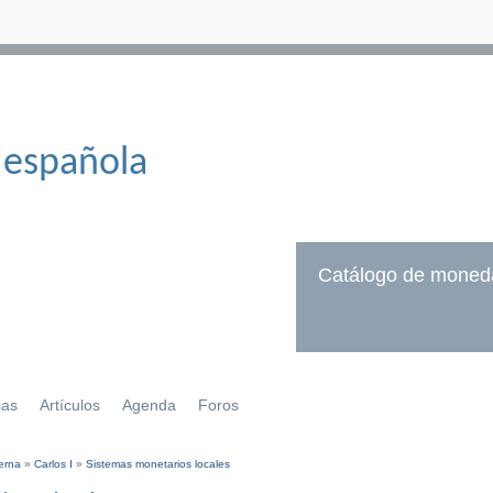
 española
Catálogo de moned
ias
Artículos
Agenda
Foros
erna
»
Carlos I
»
Sistemas monetarios locales
í