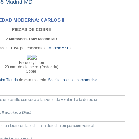
85 Madrid MD
EDAD MODERNA: CARLOS II
PIEZAS DE COBRE
2 Maravedis 1685 Madrid MD
eda 11050 perteneciente al
Modelo 571
)
Escudo y Leon
20 mm. de diametro. (Redonda)
Cobre.
tra Tienda
de esta moneda:
Solicítanosla sin compromiso
un castillo con ceca a la izquierda y valor II a la derecha.
 II gracias a Dios)
 un leon con la fecha a la derecha en posición vertical.
y de las españas)